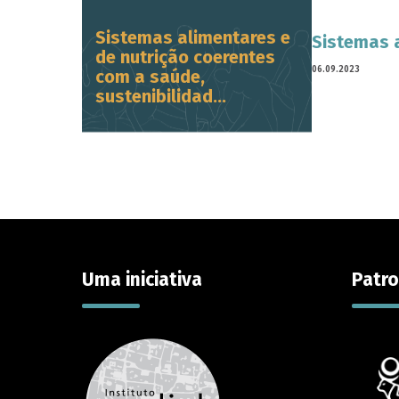
Sistemas alimentares e
Sistemas a
de nutrição coerentes
06.09.2023
com a saúde,
sustenibilidad...
Uma iniciativa
Patro