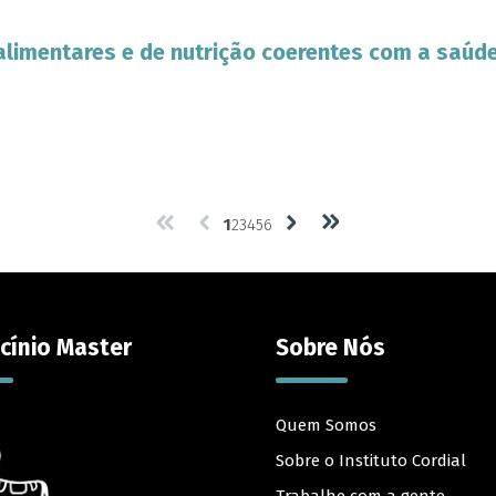
limentares e de nutrição coerentes com a saúde
1
2
3
4
5
6
cínio Master
Sobre Nós
Quem Somos
Sobre o Instituto Cordial
Trabalhe com a gente