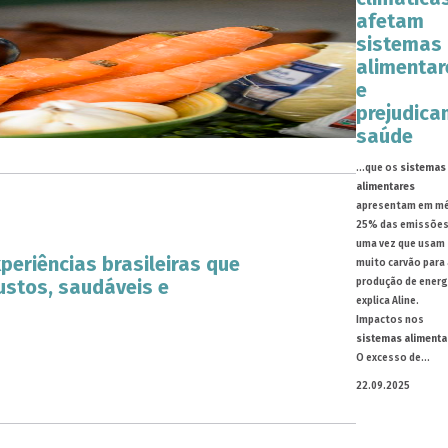
afetam
sistemas
alimentar
e
prejudica
saúde
...que os
sistemas
alimentares
apresentam em mé
25% das emissões
uma vez que usam
eriências brasileiras que
muito carvão para 
ustos, saudáveis e
produção de energ
explica Aline.
Impactos nos
sistemas alimenta
O excesso de...
22.09.2025