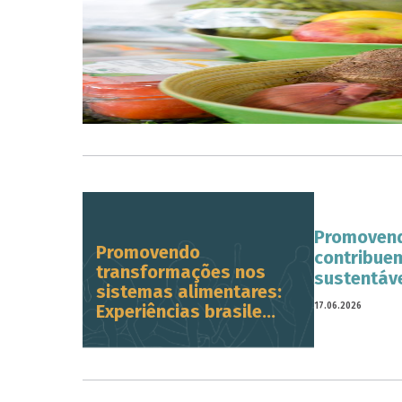
Promovend
Promovendo
contribuem
transformações nos
sustentáv
sistemas alimentares:
17.06.2026
Experiências brasile...