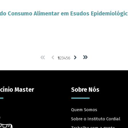
 do Consumo Alimentar em Esudos Epidemiológi
1
2
3
4
5
6
cínio Master
Sobre Nós
Quem Somos
Sobre o Instituto Cordial
Trabalhe com a gente