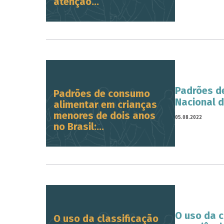
atenção...
Padrões d
Padrões de consumo
Nacional d
alimentar em crianças
menores de dois anos
05.08.2022
no Brasil:...
O uso da c
O uso da classificação