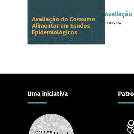
Avaliação
Avaliação do Consumo
07.03.2024
Alimentar em Esudos
Epidemiológicos
Uma iniciativa
Patro