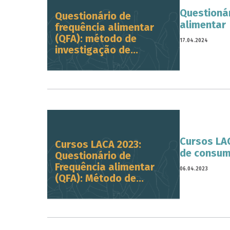
Questionár
Questionário de
alimentar
frequência alimentar
(QFA): método de
17.04.2024
investigação de...
Cursos LAC
Cursos LACA 2023:
de consum
Questionário de
Frequência alimentar
06.04.2023
(QFA): Método de...