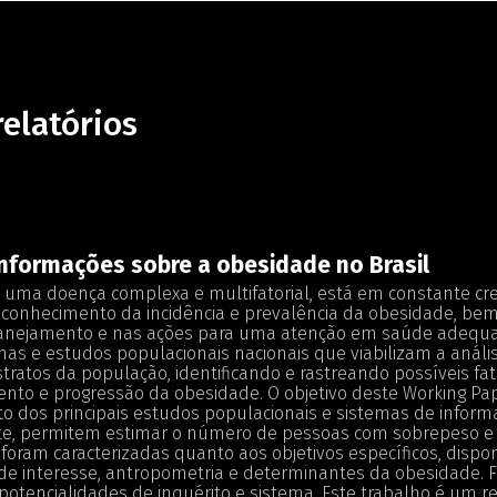
relatórios
nformações sobre a obesidade no Brasil
 uma doença complexa e multifatorial, está em constante cr
 conhecimento da incidência e prevalência da obesidade, bem
lanejamento e nas ações para uma atenção em saúde adequada
mas e estudos populacionais nacionais que viabilizam a análi
stratos da população, identificando e rastreando possíveis fat
nto e progressão da obesidade. O objetivo deste Working Pap
 dos principais estudos populacionais e sistemas de inform
, permitem estimar o número de pessoas com sobrepeso e o
foram caracterizadas quanto aos objetivos específicos, dispon
e interesse, antropometria e determinantes da obesidade. F
 potencialidades de inquérito e sistema. Este trabalho é um 