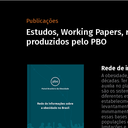
Publicações
Estudos, Working Papers, 
produzidos pelo PBO
Rede de i
A obesidade,
décadas. Ter
auxilia no p
são os siste
diferentes e
estabelecime
levantamento
minimamente
essas bases 
populações d
limitações e