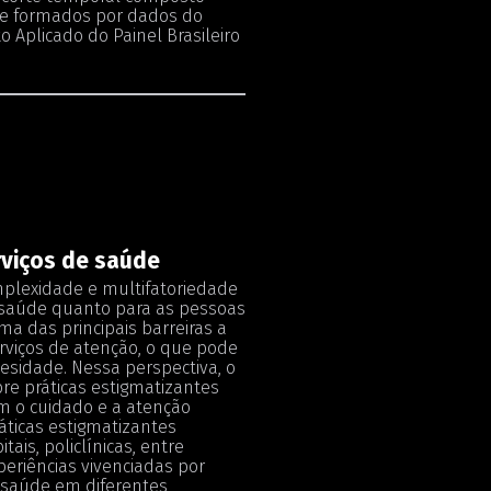
nte formados por dados do
 Aplicado do Painel Brasileiro
rviços de saúde
mplexidade e multifatoriedade
e saúde quanto para as pessoas
a das principais barreiras a
erviços de atenção, o que pode
esidade. Nessa perspectiva, o
bre práticas estigmatizantes
em o cuidado e a atenção
áticas estigmatizantes
ais, policlínicas, entre
periências vivenciadas por
 saúde em diferentes