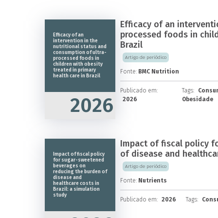
Efficacy of an intervent
processed foods in child
Efficacy of an
intervention in the
Brazil
nutritional status and
consumption of ultra-
Artigo de periódico
processed foods in
children with obesity
treated in primary
Fonte:
BMC Nutrition
health care in Brazil
Publicado em:
Tags:
Consum
2026
2026
Obesidade
Impact of fiscal policy
of disease and healthcar
Impact of fiscal policy
for sugar-sweetened
beverages on
Artigo de periódico
reducing the burden of
disease and
Fonte:
Nutrients
healthcare costs in
Brazil: a simulation
study
Publicado em:
2026
Tags:
Consu