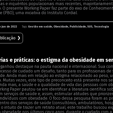
as e inquéritos populacionais mais recentes, majoritariame
o. O presente Working Paper faz parte do eixo de Conhecimento
 (PBO), uma iniciativa do Instituto Cordial.
e jun de 2022
Tags:
Gestão em saúde, Obesidade, Publicidade, SUS, Tecnologia
blicação
rias e práticas: o estigma da obesidade em se
ganhou destaque na pauta nacional e internacional. Sua co
cesso de cuidado um desafio, tanto para os profissionais d
e. Ainda mais em relação ao estigma relacionado ao peso, um
. Muitas vezes, este tipo de preconceito está presente nos s
ainda mais, a saúde e a qualidade de vida das pessoas com ob
king Paper pautou-se em identificar a literatura científica so
m serviços de saúde e, assim, estimular atitudes que prioriz
 indivíduos com obesidade. O foco dessa pesquisa foram as pr
entro dos serviços de saúde (consultórios, ambulatórios, hospit
 o intuito de trazer um retrato atual, este trabalho buscou ex
 obesidade nos últimos cinco anos, durante o cuidado com a