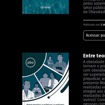
pelos sistem
setor públic
da Obesidade
Publicado em:
2 d
Acessar pu
Entre teo
A obesidade 
tornam o pro
com obesidad
ser superada
prejudicar, 
presente Wor
realizadas e
integral aos
realizadas d
outros). Com
pessoas com