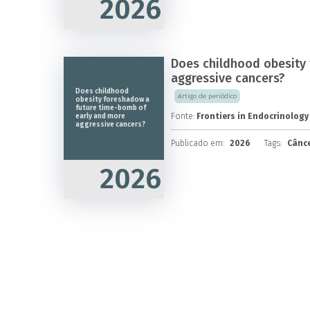
2026
Does childhood obesity
aggressive cancers?
Does childhood
Artigo de periódico
obesity foreshadow a
future time-bomb of
Fonte:
Frontiers in Endocrinology
early and more
aggressive cancers?
Publicado em:
2026
Tags:
Cânce
2026