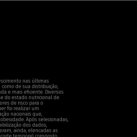
escimento nas últimas
 como de sua distribuição,
 e mais eficiente. Diversos
se do estado nutricional de
ores de risco para o
er foi realizar um
ação nacionais que,
besidade. Após selecionadas,
ibilização dos dados,
oram, ainda, elencadas as
recorte temporal composto