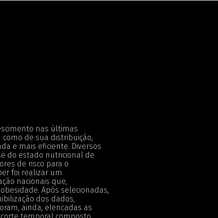
escimento nas últimas
 como de sua distribuição,
 e mais eficiente. Diversos
se do estado nutricional de
ores de risco para o
er foi realizar um
ação nacionais que,
besidade. Após selecionadas,
ibilização dos dados,
oram, ainda, elencadas as
recorte temporal composto