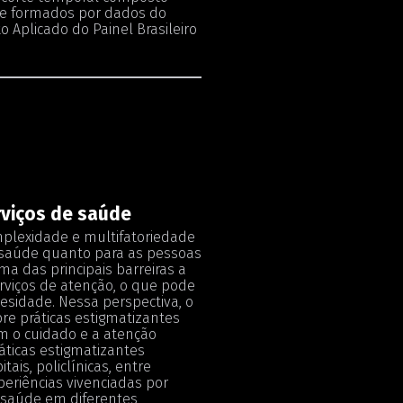
nte formados por dados do
 Aplicado do Painel Brasileiro
rviços de saúde
mplexidade e multifatoriedade
e saúde quanto para as pessoas
a das principais barreiras a
erviços de atenção, o que pode
esidade. Nessa perspectiva, o
bre práticas estigmatizantes
em o cuidado e a atenção
áticas estigmatizantes
ais, policlínicas, entre
periências vivenciadas por
 saúde em diferentes