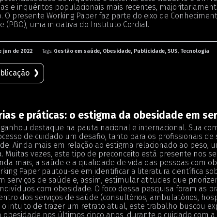
as e inquéritos populacionais mais recentes, majoritariame
o. O presente Working Paper faz parte do eixo de Conhecimento
 (PBO), uma iniciativa do Instituto Cordial.
e jun de 2022
Tags:
Gestão em saúde, Obesidade, Publicidade, SUS, Tecnologia
blicação
rias e práticas: o estigma da obesidade em se
ganhou destaque na pauta nacional e internacional. Sua co
cesso de cuidado um desafio, tanto para os profissionais d
e. Ainda mais em relação ao estigma relacionado ao peso, um
. Muitas vezes, este tipo de preconceito está presente nos s
ainda mais, a saúde e a qualidade de vida das pessoas com ob
king Paper pautou-se em identificar a literatura científica so
m serviços de saúde e, assim, estimular atitudes que prioriz
 indivíduos com obesidade. O foco dessa pesquisa foram as pr
entro dos serviços de saúde (consultórios, ambulatórios, hospit
 o intuito de trazer um retrato atual, este trabalho buscou ex
 obesidade nos últimos cinco anos, durante o cuidado com a