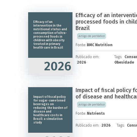
Efficacy of an intervent
processed foods in child
Efficacy of an
intervention in the
Brazil
nutritional status and
consumption of ultra-
Artigo de periódico
processed foods in
children with obesity
treated in primary
Fonte:
BMC Nutrition
health care in Brazil
Publicado em:
Tags:
Consum
2026
2026
Obesidade
Impact of fiscal policy
of disease and healthcar
Impact of fiscal policy
for sugar-sweetened
beverages on
Artigo de periódico
reducing the burden of
disease and
Fonte:
Nutrients
healthcare costs in
Brazil: a simulation
study
Publicado em:
2026
Tags:
Consu