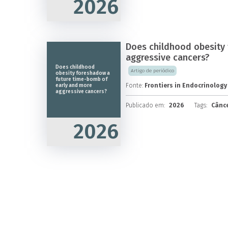
2026
Does childhood obesity
aggressive cancers?
Does childhood
Artigo de periódico
obesity foreshadow a
future time-bomb of
Fonte:
Frontiers in Endocrinology
early and more
aggressive cancers?
Publicado em:
2026
Tags:
Cânce
2026