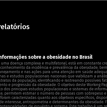
relatórios
nformações sobre a obesidade no Brasil
 uma doença complexa e multifatorial, está em constante cr
 conhecimento da incidência e prevalência da obesidade, bem
lanejamento e nas ações para uma atenção em saúde adequada
mas e estudos populacionais nacionais que viabilizam a análi
stratos da população, identificando e rastreando possíveis fat
nto e progressão da obesidade. O objetivo deste Working Pap
 dos principais estudos populacionais e sistemas de inform
, permitem estimar o número de pessoas com sobrepeso e o
foram caracterizadas quanto aos objetivos específicos, dispon
e interesse, antropometria e determinantes da obesidade. F
 potencialidades de inquérito e sistema. Este trabalho é um 