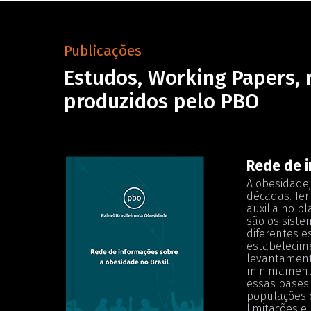
Publicações
Estudos, Working Papers, 
produzidos pelo PBO
Rede de i
A obesidade,
décadas. Ter
auxilia no p
são os siste
diferentes e
estabelecime
levantamento
minimamente
essas bases 
populações d
limitações e