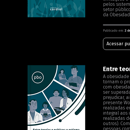
pelos sistem
setor públic
da Obesidade
Publicado em:
2 d
Acessar pu
Entre teo
A obesidade 
tornam o pro
com obesidad
ser superada
prejudicar, 
presente Wor
realizadas e
integral aos
realizadas d
outros). Com
pessoas com