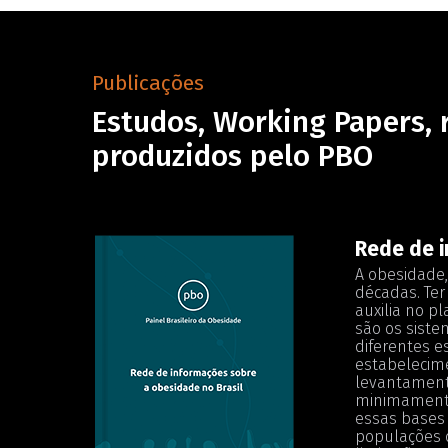
Publicações
Estudos, Working Papers, 
produzidos pelo PBO
Rede de i
A obesidade,
décadas. Ter
auxilia no p
são os siste
diferentes e
estabelecime
levantamento
minimamente
essas bases 
populações d