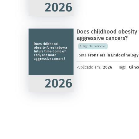
2026
Does childhood obesity
aggressive cancers?
Does childhood
Artigo de periódico
obesity foreshadow a
future time-bomb of
Fonte:
Frontiers in Endocrinology
early and more
aggressive cancers?
Publicado em:
2026
Tags:
Cânce
2026