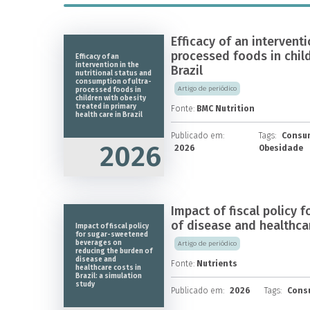
Efficacy of an intervent
processed foods in child
Efficacy of an
intervention in the
Brazil
nutritional status and
consumption of ultra-
Artigo de periódico
processed foods in
children with obesity
treated in primary
Fonte:
BMC Nutrition
health care in Brazil
Publicado em:
Tags:
Consum
2026
2026
Obesidade
Impact of fiscal policy
of disease and healthcar
Impact of fiscal policy
for sugar-sweetened
beverages on
Artigo de periódico
reducing the burden of
disease and
Fonte:
Nutrients
healthcare costs in
Brazil: a simulation
study
Publicado em:
2026
Tags:
Consu