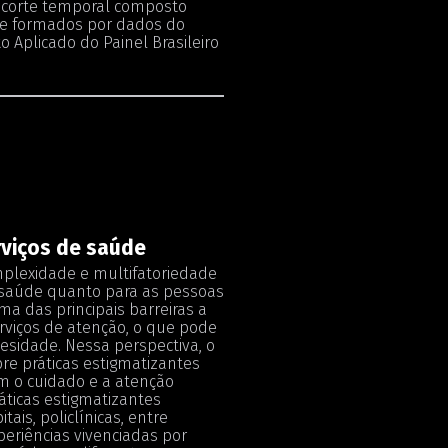
recorte temporal composto
nte formados por dados do
 Aplicado do Painel Brasileiro
rviços de saúde
mplexidade e multifatoriedade
e saúde quanto para as pessoas
a das principais barreiras a
erviços de atenção, o que pode
esidade. Nessa perspectiva, o
bre práticas estigmatizantes
em o cuidado e a atenção
áticas estigmatizantes
ais, policlínicas, entre
periências vivenciadas por