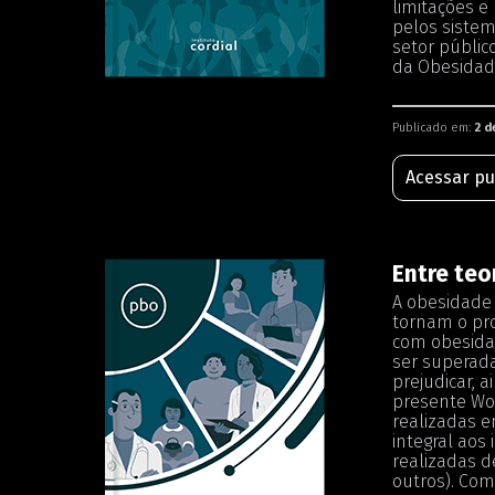
limitações e
pelos sistem
setor públic
da Obesidade
Publicado em:
2 d
Acessar pu
Entre teo
A obesidade 
tornam o pro
com obesidad
ser superada
prejudicar, 
presente Wor
realizadas e
integral aos
realizadas d
outros). Com