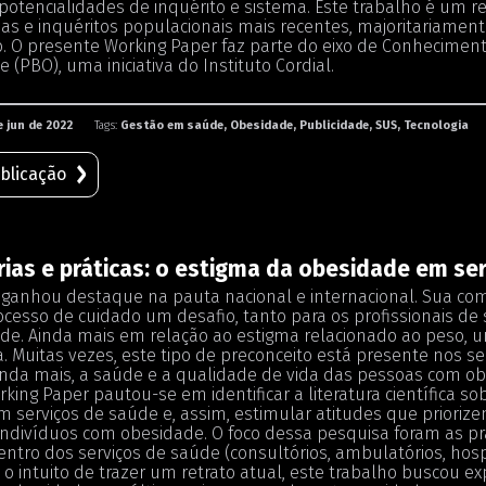
 potencialidades de inquérito e sistema. Este trabalho é um 
as e inquéritos populacionais mais recentes, majoritariame
o. O presente Working Paper faz parte do eixo de Conhecimento
 (PBO), uma iniciativa do Instituto Cordial.
e jun de 2022
Tags:
Gestão em saúde, Obesidade, Publicidade, SUS, Tecnologia
blicação
rias e práticas: o estigma da obesidade em se
ganhou destaque na pauta nacional e internacional. Sua co
cesso de cuidado um desafio, tanto para os profissionais d
e. Ainda mais em relação ao estigma relacionado ao peso, um
. Muitas vezes, este tipo de preconceito está presente nos s
ainda mais, a saúde e a qualidade de vida das pessoas com ob
king Paper pautou-se em identificar a literatura científica so
m serviços de saúde e, assim, estimular atitudes que prioriz
 indivíduos com obesidade. O foco dessa pesquisa foram as pr
entro dos serviços de saúde (consultórios, ambulatórios, hospit
 o intuito de trazer um retrato atual, este trabalho buscou ex