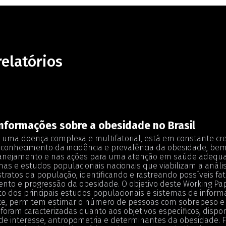
relatórios
nformações sobre a obesidade no Brasil
 uma doença complexa e multifatorial, está em constante cr
 conhecimento da incidência e prevalência da obesidade, bem
lanejamento e nas ações para uma atenção em saúde adequada
mas e estudos populacionais nacionais que viabilizam a análi
stratos da população, identificando e rastreando possíveis fat
nto e progressão da obesidade. O objetivo deste Working Pap
 dos principais estudos populacionais e sistemas de inform
, permitem estimar o número de pessoas com sobrepeso e o
foram caracterizadas quanto aos objetivos específicos, dispon
e interesse, antropometria e determinantes da obesidade. F