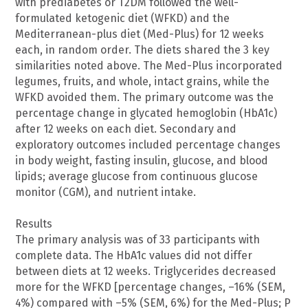
with prediabetes or T2DM followed the well-
formulated ketogenic diet (WFKD) and the
Mediterranean-plus diet (Med-Plus) for 12 weeks
each, in random order. The diets shared the 3 key
similarities noted above. The Med-Plus incorporated
legumes, fruits, and whole, intact grains, while the
WFKD avoided them. The primary outcome was the
percentage change in glycated hemoglobin (HbA1c)
after 12 weeks on each diet. Secondary and
exploratory outcomes included percentage changes
in body weight, fasting insulin, glucose, and blood
lipids; average glucose from continuous glucose
monitor (CGM), and nutrient intake.
Results
The primary analysis was of 33 participants with
complete data. The HbA1c values did not differ
between diets at 12 weeks. Triglycerides decreased
more for the WFKD [percentage changes, –16% (SEM,
4%) compared with –5% (SEM, 6%) for the Med-Plus; P