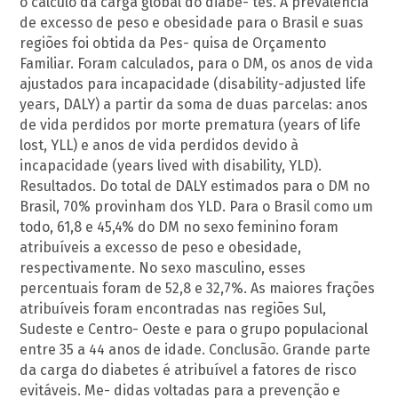
o cálculo da carga global do diabe- tes. A prevalência
de excesso de peso e obesidade para o Brasil e suas
regiões foi obtida da Pes- quisa de Orçamento
Familiar. Foram calculados, para o DM, os anos de vida
ajustados para incapacidade (disability-adjusted life
years, DALY) a partir da soma de duas parcelas: anos
de vida perdidos por morte prematura (years of life
lost, YLL) e anos de vida perdidos devido à
incapacidade (years lived with disability, YLD).
Resultados. Do total de DALY estimados para o DM no
Brasil, 70% provinham dos YLD. Para o Brasil como um
todo, 61,8 e 45,4% do DM no sexo feminino foram
atribuíveis a excesso de peso e obesidade,
respectivamente. No sexo masculino, esses
percentuais foram de 52,8 e 32,7%. As maiores frações
atribuíveis foram encontradas nas regiões Sul,
Sudeste e Centro- Oeste e para o grupo populacional
entre 35 a 44 anos de idade. Conclusão. Grande parte
da carga do diabetes é atribuível a fatores de risco
evitáveis. Me- didas voltadas para a prevenção e