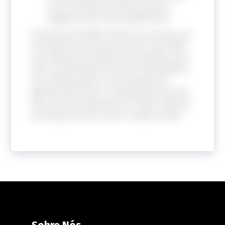
e seus Estados-membros para se
engajarem de forma significativa.
A iniciativa da OMS evidencia as lacunas na
inserção de pessoas que vivem com DCNT
nas políticas de saúde desenvolvidas para
elas. A participação ativa da comunidade é
um caminho para a concretização da
Agenda 2030 sobre a redução em um terço
das mortes prematuras por DCNT, além da
promoção do bem-estar e saúde mental.