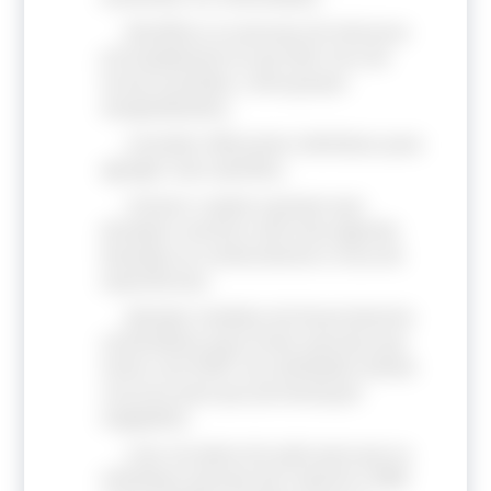
identificar as pessoas de interesse
principalmente as que têm risco de
serem excluídas, como grupos
marginalizados;
consultar diferentes indivíduos para
agregar suas opiniões;
renovar o apoio a grupos que
desejam construir esta nova agenda
baseada no conhecimento e troca de
experiências;
planejar modelos de financiamento
sustentáveis para incluir pessoas que
vivem com DCNT nas atividades dando
recursos para que permaneçam
engajadas;
criar um plano de ação para que os
indivíduos possam dar suporte a OMS