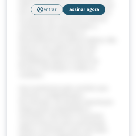
DCNT e os que convivem com pessoas que
entrar
assinar agora
têm essas doenças. Eles foram unânimes
em apontar que é necessário melhores
orientações para operacionalizar a
participação da sociedade no
desenvolvimento de políticas públicas. Não
basta ter uma cadeira à mesa, eles
desejam ter influência direta com
possibilidades iguais ou maiores de
fornecer informações e moldar os
resultados.
Este envolvimento pode contribuir para
enfrentar a estigmatização e
discriminação, com atenção especial para
atingir grupos marginalizados e
minoritários. Para tanto, é necessário
suporte financeiro para a participação
efetiva e sustentada, assim como apoio