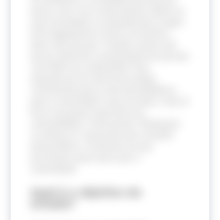
possa, com o seu conhecimento, definir as
suas prioridades no atendimento à saúde.
Este engajamento social é um direito e
dever das pessoas. Contudo, existe uma
lacuna referente a participação de pessoas
com DCNT em compartilhar suas
experiências de uma forma ampla,
contribuindo para a intersetorialidade e
para a comunidade como um todo, e não só
focar em grupos específicos de
comorbidades. O documento “
Nothing for
us, without us
” apresenta este contexto
para justificar o momento em que
precisamos parar para ouvir a
comunidade.
Qual é o objetivo do
estudo?