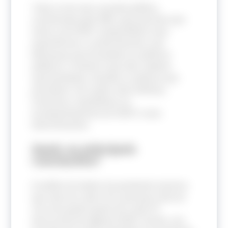
Trata-se de uma consulta pública,
coordenada pela OMS, para pessoas que
vivem com DCNT compartilhem suas
experiências e conhecimentos com
lideranças que formulam as políticas
públicas. O intuito é que elas relatem
oportunidades, desafios e práticas que
permitam criar ações mais efetivas,
inclusivas e equitativas no
acompanhamento de DCNT e seus
determinantes.
Quais as principais
conclusões?
A análise de dados da pandemia mostrou
que uma em cada cinco pessoas está em
risco de quadro grave de covid-19
decorrente de alguma DCNT.
Porém, nos