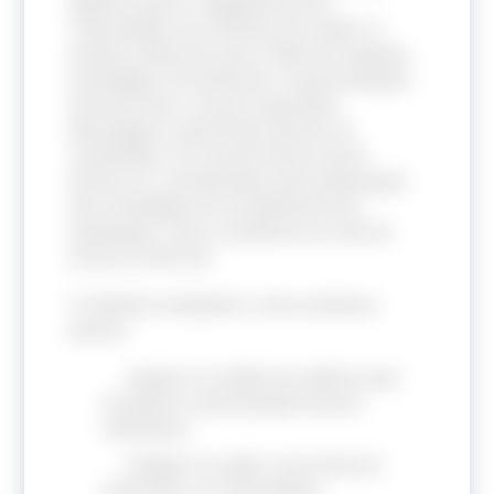
logístico para o engajamento da
comunidade nos sistemas de saúde. O
estudo evidenciou que a falta de modelos,
estratégias, ferramentas e oportunidades
são barreiras a serem superadas.
Abordagens superficiais devem ser
combatidas. As características locais
devem ser consideradas para adequação
das estratégias de envolvimento da
população, como a existência ou não de
acesso à internet.
O relatório estabelece como próximos
passos:
mapear as melhores práticas que
envolvem a participação desses
indivíduos;
integrar as ações com outras já
existentes na comunidade;