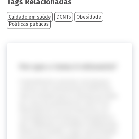
Tags Relacionadas
Cuidado em saúde
DCNTs
Obesidade
Políticas públicas
Por que o tema é relevante?
O atendimento a pessoas com doenças
crônicas não-transmissíveis (DCNT) tem
sido um desafio para os sistemas de saúde
por causa da pandemia de covid-19, da
diminuição de recursos financeiros, do
ressurgimento de doenças emergentes e
das conflitantes prioridades estabelecidas.
Diante dos desafios, surge a oportunidade
de empoderar a sociedade para que ela