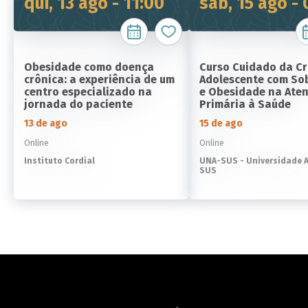
qui, 13 ago - 11:00
sáb, 15 ago -
Obesidade como doença
Curso Cuidado da Cr
crônica: a experiência de um
Adolescente com So
centro especializado na
e Obesidade na Ate
jornada do paciente
Primária à Saúde
13 de ago
15 de ago
Online
Online
Instituto Cordial
UNA-SUS - Universidade 
SUS