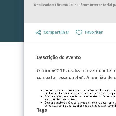
Realizador: FórumDCNTs: Fórum Intersetorial 
Compartilhar
Favoritar
Descrição do evento
O FórumCCNTs realiza o evento intera
combater essa dupla?”. A reunião de e
Conhecer as características e os desafios da obesidade e 
unidos em diabesidade, assim como modelos exitosos para
Agir para reverter a tendência de aumento contínuo da pre
e econômica resultantes.
Engajar os setores público, privado e terceiro setor em e
de pessoas com diabetes, obesidade e diabesidade, levan
Tags