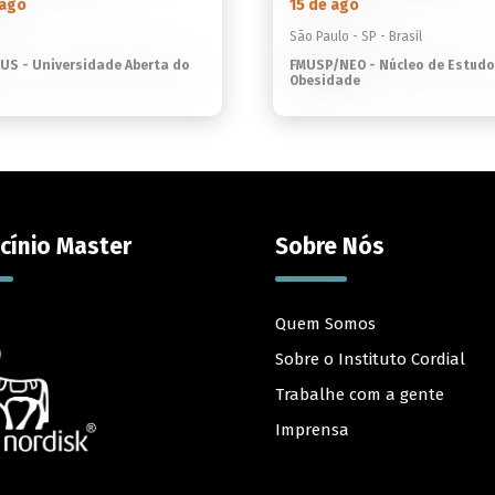
 ago
15 de ago
São Paulo - SP - Brasil
US - Universidade Aberta do
FMUSP/NEO - Núcleo de Estudo
Obesidade
cínio Master
Sobre Nós
Quem Somos
Sobre o Instituto Cordial
Trabalhe com a gente
Imprensa