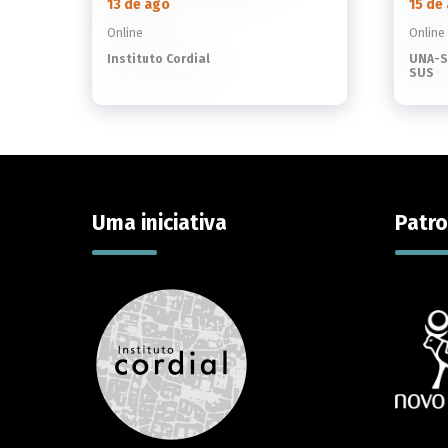
13 de ago
15 de
Online
Online
Instituto Cordial
UNA-S
SUS
Uma iniciativa
Patro