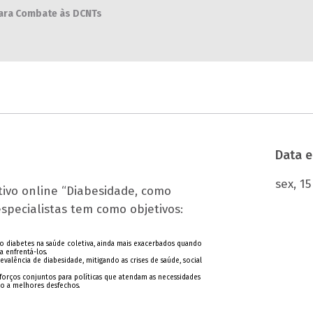
para Combate às DCNTs
Data e
sex, 1
tivo online “Diabesidade, como
specialistas tem como objetivos:
do diabetes na saúde coletiva, ainda mais exacerbados quando
 enfrentá-los.
valência de diabesidade, mitigando as crises de saúde, social
sforços conjuntos para políticas que atendam as necessidades
do a melhores desfechos.