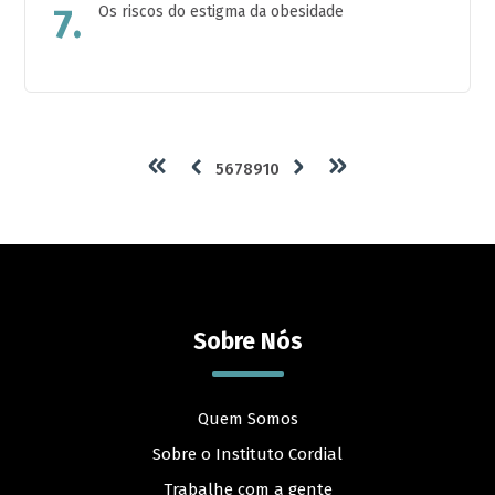
7.
Os riscos do estigma da obesidade
5
6
7
8
9
10
Sobre Nós
Quem Somos
Sobre o Instituto Cordial
Trabalhe com a gente