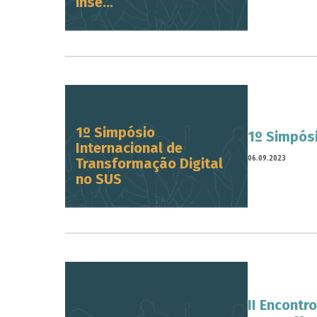
inse...
1º Simpósio
1º Simpósi
Internacional de
06.09.2023
Transformação Digital
no SUS
II Encontr