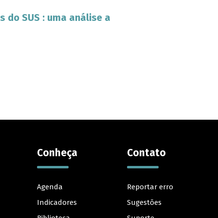
s do SUS : uma análise a
Conheça
Contato
Agenda
Reportar erro
Indicadores
Sugestões
Biblioteca
Suporte