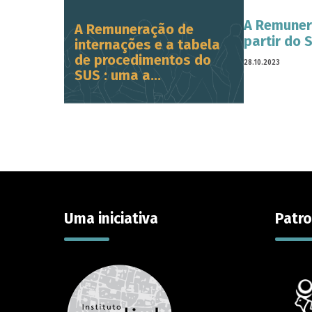
A Remunera
A Remuneração de
partir do 
internações e a tabela
de procedimentos do
28.10.2023
SUS : uma a...
Uma iniciativa
Patro