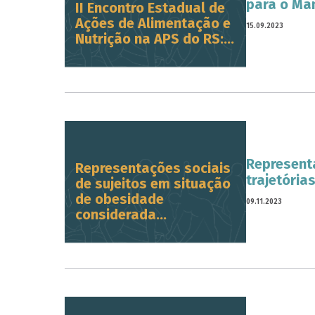
para o Ma
II Encontro Estadual de
Ações de Alimentação e
15.09.2023
Nutrição na APS do RS:...
Representa
Representações sociais
trajetória
de sujeitos em situação
de obesidade
09.11.2023
considerada...