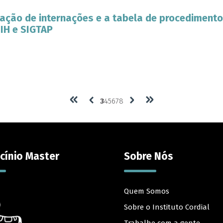
ção de internações e a tabela de procedimento
SIH e SIGTAP
3
4
5
6
7
8
cínio Master
Sobre Nós
Quem Somos
Sobre o Instituto Cordial
Trabalhe com a gente