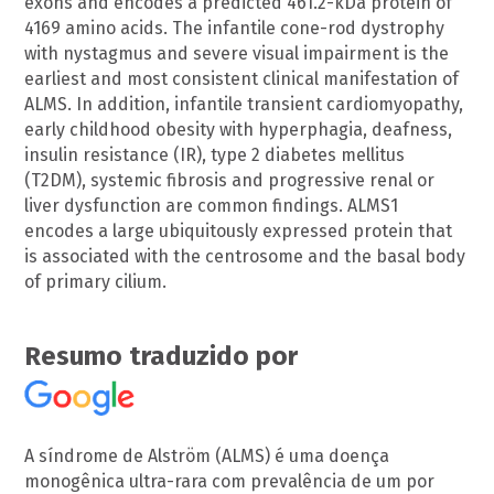
exons and encodes a predicted 461.2-kDa protein of
4169 amino acids. The infantile cone-rod dystrophy
with nystagmus and severe visual impairment is the
earliest and most consistent clinical manifestation of
ALMS. In addition, infantile transient cardiomyopathy,
early childhood obesity with hyperphagia, deafness,
insulin resistance (IR), type 2 diabetes mellitus
(T2DM), systemic fibrosis and progressive renal or
liver dysfunction are common findings. ALMS1
encodes a large ubiquitously expressed protein that
is associated with the centrosome and the basal body
of primary cilium.
Resumo traduzido por
A síndrome de Alström (ALMS) é uma doença
monogênica ultra-rara com prevalência de um por