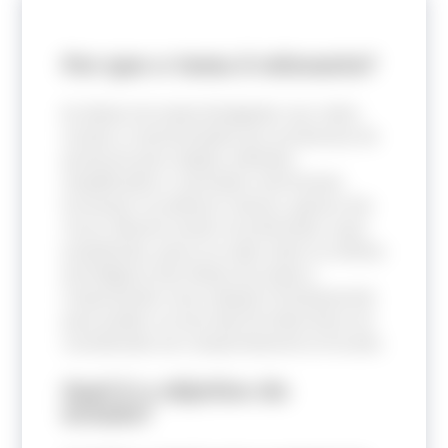
Por que o tema é relevante?
As dietas da moda divulgadas nas redes
sociais e caracterizadas por promessas de
perda de peso rápida, métodos
simplificados e restrições nutricionais
tornaram-se práticas comuns, apesar dos
riscos. Mesmo sendo reconhecidas como
prejudiciais, pouco se sabe sobre os efeitos
psicológicos das dietas da moda e
compreender essa relação é fundamental
para avaliar se esse tipo de dieta deve ser
considerado um comportamento arriscado.
Qual é o objetivo do
estudo?