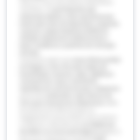
sobre os riscos das práticas alimentares
restritivas. Os
participantes que
relataram adesão a elas apresentaram
níveis mais altos de depressão, vergonha
corporal, comportamentos bulímicos,
atitudes alimentares disfuncionais
e
maior tendência a padrões de restrição
extrema.
A pesquisa sugere que
essas dietas podem
se integrar a um ciclo mais amplo de
insatisfação corporal, culpa, vigilância
constante do corpo e tentativas
repetidas de controle do peso
,
elementos
que já são
conhecidos como fatores de
risco para transtornos alimentares.
Além
da ausência de diferenciação no
engajamento nessas dietas entre homens
e mulheres, indicando que
as influências
da mídia e os riscos psicológicos
ligados à
busca por mudanças corporais
estão