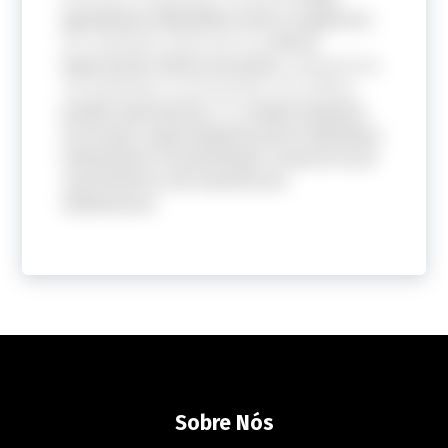
igualmente difundidos entre os gêneros.
Os resultados oferecem um
alerta
importante: dietas da moda
, amplamente
normalizadas e promovidas nas mídias,
podem representar
um
comportamento
arriscado
,
especialmente para indivíduos
vulneráveis à insatisfação corporal ou já
com histórico de transtornos
alimentares
.
Sobre Nós