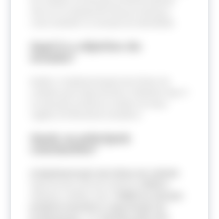
de cuidado na atenção primária ajudam
não só no tratamento dessas doenças,
como também no manejo da obesidade.
Qual é o objetivo do
estudo?
Avaliar a implementação das linhas de
cuidado para hipertensão e diabetes tipo II
na atenção primária à saúde em duas
regiões do Nordeste brasileiro
Quais as principais
conclusões?
A implementação das linhas de cuidado
hipertensão arterial sistêmica
(HAS) e
diabetes mellitus tipo II
(DMII) na atenção
primária envolveu a capacitação de
profissionais
, com
desafios pela alta