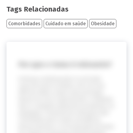
Tags Relacionadas
Comorbidades
Cuidado em saúde
Obesidade
Por que o tema é relevante?
A doença cardiovascular é a principal
causa de morte no Brasil, com cerca de
30% dos óbitos, tendo como principais
fatores de risco a hipertensão e o diabetes
tipo II, condições altamente prevalentes na
população. O aumento do sobrepeso têm
contribuído para a maior prevalência
dessas doenças, e a incorporação de linhas