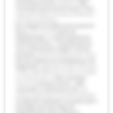
de 33,4% para 62,6%
, enquanto o
DMII
controlado passou de
26,7% para 77,9%
,
superando médias nacionais previamente
descritas na literatura.
Na 7ª Região de Saúde do Rio Grande do
Norte
, com cerca de
6 meses de
implementação
, as
ações evoluíram de
34,9% para 81,9%
, e a
estratificação de
risco cardiovascular atingiu
17,4% dos
pacientes
, partindo também de 0%. Houve
discreto aumento nos atendimentos com
diagnóstico
registrado de HAS (13,9% para
19,5%) e DM2 (8,6% para 13,7%). Em relação
ao controle clínico, a
HAS controlada
variou de
47,9% para 48,4%
e o
DMII
controlado
de
59,3% para 57,3%,
sem
melhora significativa no período analisado.
Os melhores resultados ocorreram onde a
estratégia teve mais tempo de
implementação,
maior adesão às