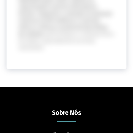
capacitações e piores indicadores
iniciais
.
Organizar a atenção
às doenças
crônicas na APS
melhora o controle
clínico e reforça o potencial das linhas
de cuidado
para fortalecer o Sistema Único
de Saúde, especialmente em áreas
vulneráveis.
Sobre Nós