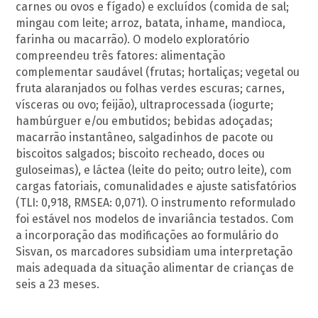
carnes ou ovos e fígado) e excluídos (comida de sal;
mingau com leite; arroz, batata, inhame, mandioca,
farinha ou macarrão). O modelo exploratório
compreendeu três fatores: alimentação
complementar saudável (frutas; hortaliças; vegetal ou
fruta alaranjados ou folhas verdes escuras; carnes,
vísceras ou ovo; feijão), ultraprocessada (iogurte;
hambúrguer e/ou embutidos; bebidas adoçadas;
macarrão instantâneo, salgadinhos de pacote ou
biscoitos salgados; biscoito recheado, doces ou
guloseimas), e láctea (leite do peito; outro leite), com
cargas fatoriais, comunalidades e ajuste satisfatórios
(TLI: 0,918, RMSEA: 0,071). O instrumento reformulado
foi estável nos modelos de invariância testados. Com
a incorporação das modificações ao formulário do
Sisvan, os marcadores subsidiam uma interpretação
mais adequada da situação alimentar de crianças de
seis a 23 meses.