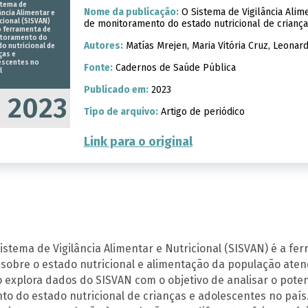
stema de
Nome da publicação:
O Sistema de Vigilância Alim
ância Alimentar e
cional (SISVAN)
de monitoramento do estado nutricional de criança
 ferramenta de
toramento do
Autores:
Matías Mrejen, Maria Vitória Cruz, Leonar
o nutricional de
ças e
escentes no
Fonte:
Cadernos de Saúde Pública
l
Publicado em:
2023
2023
Tipo de arquivo:
Artigo de periódico
Link para o original
Sistema de Vigilância Alimentar e Nutricional (SISVAN) é a fe
sobre o estado nutricional e alimentação da população atend
o explora dados do SISVAN com o objetivo de analisar o pot
o do estado nutricional de crianças e adolescentes no país.