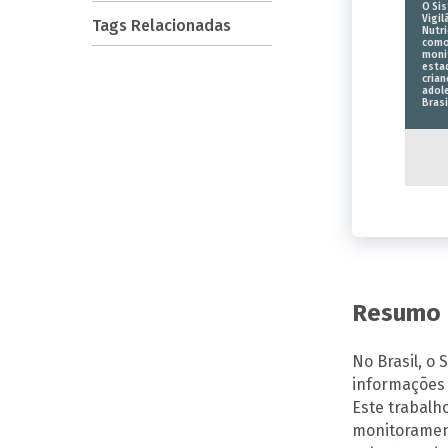
O Si
Vigil
Tags Relacionadas
Nutri
como
moni
estad
crian
adol
Brasi
Resumo
No Brasil, o 
informações 
Este trabalh
monitorament