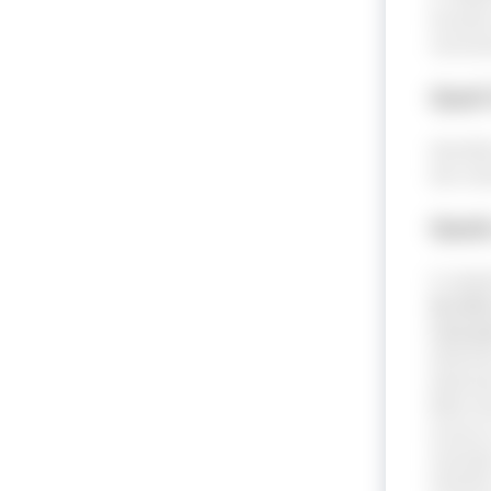
tensões
naciona
Qual
Identif
das met
Quai
O relat
de 2022
rota pa
afetan
aliment
Além di
acesso 
nutriçã
infanti