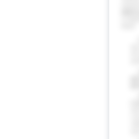
aument
América
O relat
Brasil:
qu
em 
pa
gra
gra
5 a
des
cre
ref
açu