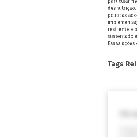
particularme
desnutrição.
políticas ad
implementaçã
resiliente e
sustentado e
Essas ações 
Tags Re
Por 
A segur
O relat