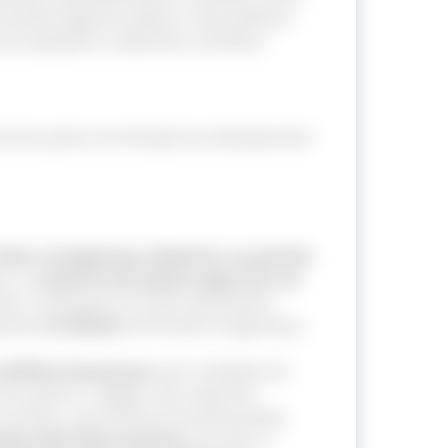
rnando urgente analisar como políticas
o equitativo a alimentos nutritivos.
ria dos países em direção (ou afastamento)
 fome e insegurança alimentar no período
s, e
a maioria dos países segue fora da
ntar continuam em níveis alarmantes,
uanto
2,3 bilhões
enfrentam insegurança
3 bilhões de pessoas
sem condições de
tre países e regiões. No campo da
 um lado, a persistência da desnutrição
adas pela baixa estatura
; de outro, o