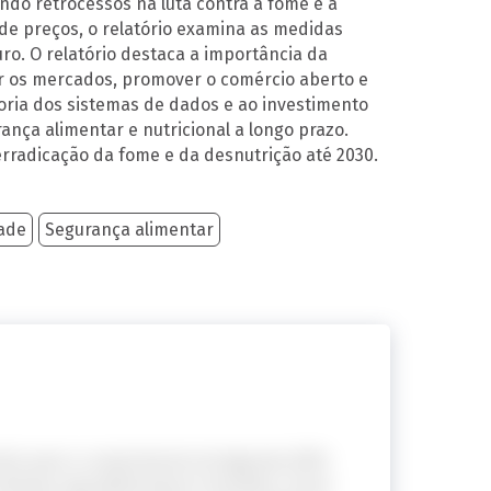
ndo retrocessos na luta contra a fome e a
 de preços, o relatório examina as medidas
uro. O relatório destaca a importância da
ar os mercados, promover o comércio aberto e
horia dos sistemas de dados e ao investimento
ança alimentar e nutricional a longo prazo.
rradicação da fome e da desnutrição até 2030.
ade
Segurança alimentar
rais para o cumprimento da Agenda 2030.
 sistemas agroalimentares mundiais. Essas