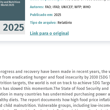
ity and Nutrition
e World 2025
Autores:
FAO; IFAD; UNICEF; WFP; WHO
Publicado em:
2025
Tipo de arquivo:
Relatório
2025
Link para o original
rogress and recovery have been made in recent years, the w
r from eradicating hunger and food insecurity by 2030 (SDG Ta
trition targets, the world is not on track to achieve SDG Targ
ion has slowed this momentum.The State of Food Security and 
lation in many countries has undermined purchasing power a
althy diets. The report documents how high food price inflati
nd child malnutrition. Vulnerable groups, including low-inc