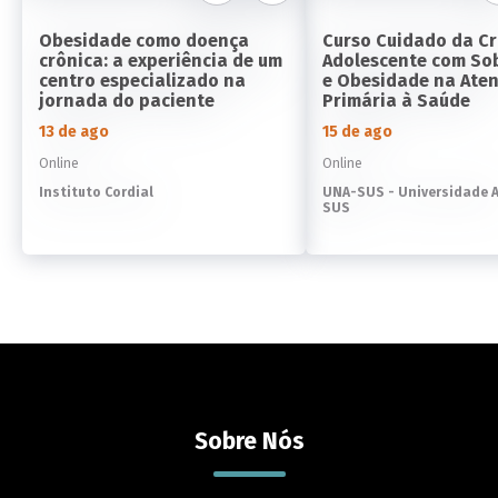
Obesidade como doença
Curso Cuidado da Cr
crônica: a experiência de um
Adolescente com So
centro especializado na
e Obesidade na Ate
jornada do paciente
Primária à Saúde
13 de ago
15 de ago
Online
Online
Instituto Cordial
UNA-SUS - Universidade 
SUS
Sobre Nós