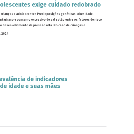
olescentes exige cuidado redobrado
m
criança
s e adolescentes Predisposições genéticas, obesidade,
ntarismo e consumo excessivo de sal estão entre os fatores de risco
 o desenvolvimento de pressão alta. No caso de
criança
s e...
0.2024
evalência de indicadores
 de idade e suas mães