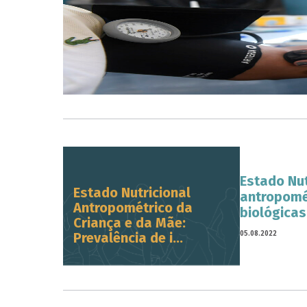
Estado Nut
Estado Nutricional
antropomét
Antropométrico da
biológicas
Criança e da Mãe:
05.08.2022
Prevalência de i...