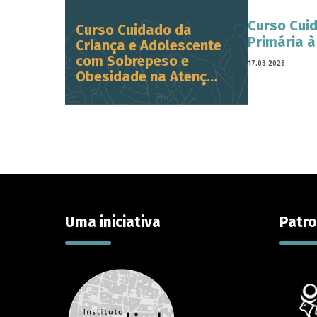
Curso Cui
Curso Cuidado da
Primária 
Criança e Adolescente
com Sobrepeso e
17.03.2026
Obesidade na Atenç...
Uma iniciativa
Patro