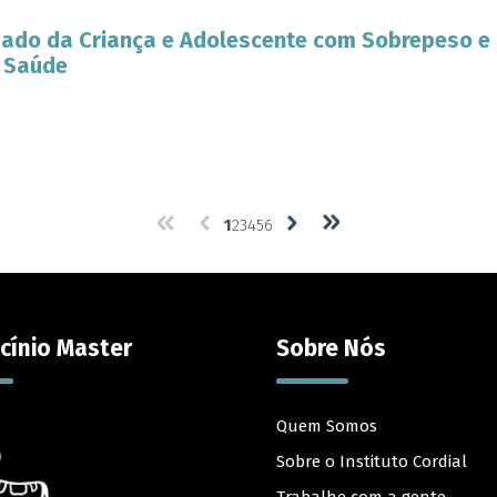
dado da Criança e Adolescente com Sobrepeso e
à Saúde
1
2
3
4
5
6
cínio Master
Sobre Nós
Quem Somos
Sobre o Instituto Cordial
Trabalhe com a gente