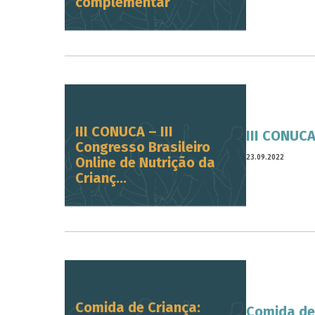
complementar
III CONUCA – III
III CONUCA
Congresso Brasileiro
23.09.2022
Online de Nutrição da
Crianç...
Comida de Criança:
Comida de