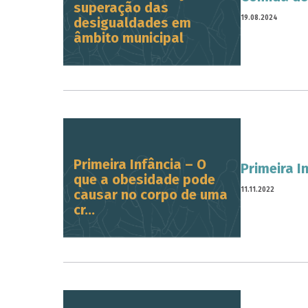
superação das
19.08.2024
desigualdades em
âmbito municipal
Primeira Infância – O
Primeira I
que a obesidade pode
11.11.2022
causar no corpo de uma
cr...