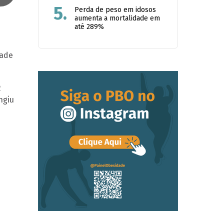
5.
Perda de peso em idosos
aumenta a mortalidade em
até 289%
dade
2
ngiu