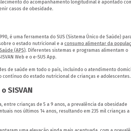
ortalecimento do acompanhamento longitudinal é apontado co
venir casos de obesidade.
990, é uma ferramenta do SUS (Sistema Único de Saúde) par
sobre o estado nutricional e a
consumo alimentar da popula
 Saúde (APS)
. Diferentes sistemas e programas alimentam o
 SISVAN Web e o e-SUS App.
es de saúde em todo o país, incluindo o atendimento domicil
contínuo do estado nutricional de crianças e adolescentes.
 o SISVAN
 entre crianças de 5 a 9 anos, a prevalência da obesidade
uais nos últimos 14 anos, resultando em 235 mil crianças a
sentaram uma elevação ainda mais acentuada, com a prevalê